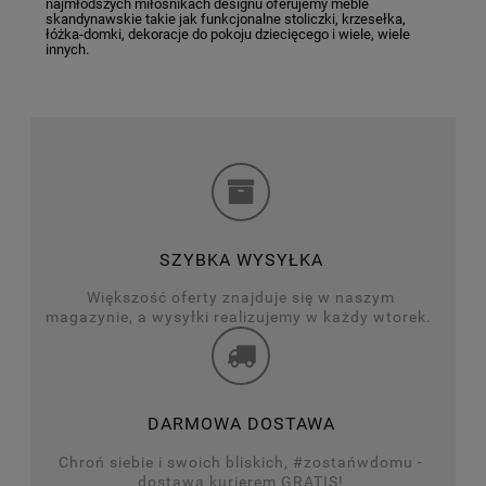
najmłodszych miłośnikach designu oferujemy meble
skandynawskie takie jak funkcjonalne stoliczki, krzesełka,
łóżka-domki, dekoracje do pokoju dziecięcego i wiele, wiele
innych.
SZYBKA WYSYŁKA
Większość oferty znajduje się w naszym
magazynie, a wysyłki realizujemy w każdy wtorek.
DARMOWA DOSTAWA
Chroń siebie i swoich bliskich, #zostańwdomu -
dostawa kurierem GRATIS!