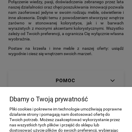
Połączenie wiedzy, pasji, doświadczenia zebranego przez lata
naszej działalności oraz chęci poszukiwania innowacji pozwala
nam zaoferować jedyne w swoim rodzaju meble, oświetlenie i
inne akcesoria. Dzięki temu z powodzeniem stworzysz wnętrze
zarówno w stonowanej kolorystyce, jak i w barwach
wyrazistych z mocnymi akcentami kolorystycznymi. Wszystko
zależy od Twoich preferencji, a ogranicza Cię wyłącznie własna
wyobraźnia.
Postaw na krzesła i inne meble z naszej oferty: usiądź
wygodnie i ciesz się wnętrzem swoich marzeń.
POMOC
Dbamy o Twoją prywatność
MOJE KONTO
Pliki cookies i pokrewne im technologie umożliwiają poprawne
działanie strony i pomagają nam dostosować ofertę do
Twoich potrzeb. Możesz zaakceptować wykorzystanie przez
SKLEP ON-LINE
nas wszystkich tych plików i przejść do sklepu lub
dostosować użycie plików do swoich preferencji, wybierając