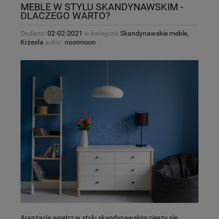
MEBLE W STYLU SKANDYNAWSKIM -
DLACZEGO WARTO?
Dodano:
02-02-2021
w kategorii:
Skandynawskie meble
,
Krzesła
autor:
noonnoon
Aranżacja wnętrz w stylu skandynawskim cieszy się