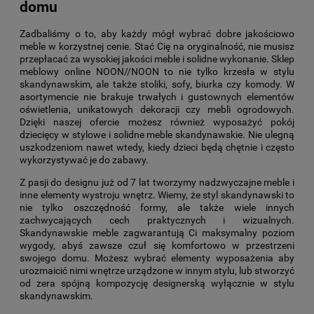
domu
Zadbaliśmy o to, aby każdy mógł wybrać dobre jakościowo
meble w korzystnej cenie. Stać Cię na oryginalność, nie musisz
przepłacać za wysokiej jakości meble i solidne wykonanie. Sklep
meblowy online NOON//NOON to nie tylko krzesła w stylu
skandynawskim, ale także stoliki, sofy, biurka czy komody. W
asortymencie nie brakuje trwałych i gustownych elementów
oświetlenia, unikatowych dekoracji czy mebli ogrodowych.
Dzięki naszej ofercie możesz również wyposażyć pokój
dziecięcy w stylowe i solidne meble skandynawskie. Nie ulegną
uszkodzeniom nawet wtedy, kiedy dzieci będą chętnie i często
wykorzystywać je do zabawy.
Z pasji do designu już od 7 lat tworzymy nadzwyczajne meble i
inne elementy wystroju wnętrz. Wiemy, że styl skandynawski to
nie tylko oszczędność formy, ale także wiele innych
zachwycających cech praktycznych i wizualnych.
Skandynawskie meble zagwarantują Ci maksymalny poziom
wygody, abyś zawsze czuł się komfortowo w przestrzeni
swojego domu. Możesz wybrać elementy wyposażenia aby
urozmaicić nimi wnętrze urządzone w innym stylu, lub stworzyć
od zera spójną kompozycję designerską wyłącznie w stylu
skandynawskim.