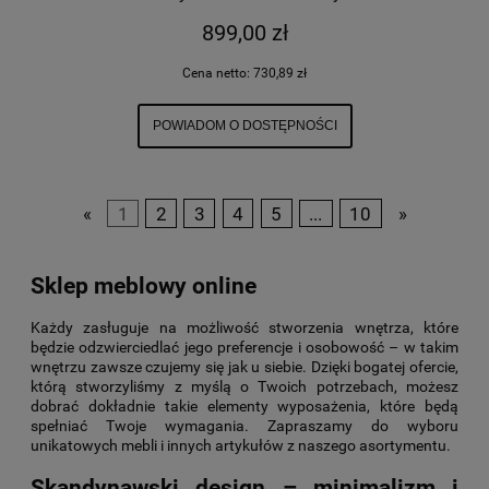
899,00 zł
Cena netto:
730,89 zł
POWIADOM O DOSTĘPNOŚCI
«
1
2
3
4
5
...
10
»
Sklep meblowy online
Każdy zasługuje na możliwość stworzenia wnętrza, które
będzie odzwierciedlać jego preferencje i osobowość – w takim
wnętrzu zawsze czujemy się jak u siebie. Dzięki bogatej ofercie,
którą stworzyliśmy z myślą o Twoich potrzebach, możesz
dobrać dokładnie takie elementy wyposażenia, które będą
spełniać Twoje wymagania. Zapraszamy do wyboru
unikatowych mebli i innych artykułów z naszego asortymentu.
Skandynawski design – minimalizm i