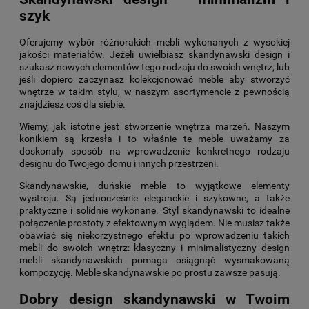
szyk
Oferujemy wybór różnorakich mebli wykonanych z wysokiej
jakości materiałów. Jeżeli uwielbiasz skandynawski design i
szukasz nowych elementów tego rodzaju do swoich wnętrz, lub
jeśli dopiero zaczynasz kolekcjonować meble aby stworzyć
wnętrze w takim stylu, w naszym asortymencie z pewnością
znajdziesz coś dla siebie.
Wiemy, jak istotne jest stworzenie wnętrza marzeń. Naszym
konikiem są krzesła i to właśnie te meble uważamy za
doskonały sposób na wprowadzenie konkretnego rodzaju
designu do Twojego domu i innych przestrzeni.
Skandynawskie, duńskie meble to wyjątkowe elementy
wystroju. Są jednocześnie eleganckie i szykowne, a także
praktyczne i solidnie wykonane. Styl skandynawski to idealne
połączenie prostoty z efektownym wyglądem. Nie musisz także
obawiać się niekorzystnego efektu po wprowadzeniu takich
mebli do swoich wnętrz: klasyczny i minimalistyczny design
mebli skandynawskich pomaga osiągnąć wysmakowaną
kompozycję. Meble skandynawskie po prostu zawsze pasują.
Dobry design skandynawski w Twoim