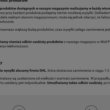
ność produktów
 produktów dostępnych w naszym magazynie realizujemy w każdy wtor
wo przy każdym produkcie podajemy termin możliwej wysyłki. Dokładamy
dała realnym stanom magazynowym, może się jednak zdarzyć, że faktycz
zwłocznie.
zamawiasz większą liczbę produktów, czas wysyłki całego zamówienia je
.
iamy również odbiór osobisty produktów
z naszego magazynu w Woli Pr
eniu telefonicznym.
wy
ie wysyłki zlecamy firmie DHL
, która dostarcza zamówienia w ciągu 1-2
ostawy są uzależnione od wielkości i wartości zamówienia. W przypadku m
tu ustalany jest indywidualnie.
Umożliwiamy także odbiór osobisty
, po 