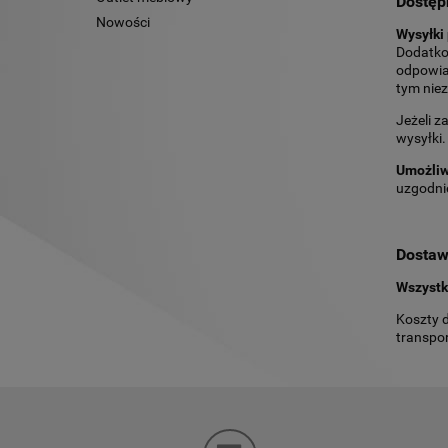
Dostęp
Nowości
Wysyłki
Dodatko
odpowia
tym nie
Jeżeli 
wysyłki
Umożliw
uzgodni
Dosta
Wszystk
Koszty d
transpor