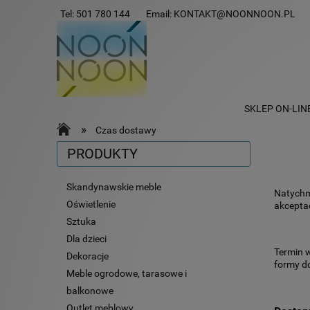
Tel:
501 780 144
Email:
KONTAKT@NOONNOON.PL
SKLEP ON-LIN
»
Czas dostawy
PRODUKTY
Skandynawskie meble
Natychmi
Oświetlenie
akceptac
Sztuka
Dla dzieci
Termin w
Dekoracje
formy d
Meble ogrodowe, tarasowe i
balkonowe
Outlet meblowy