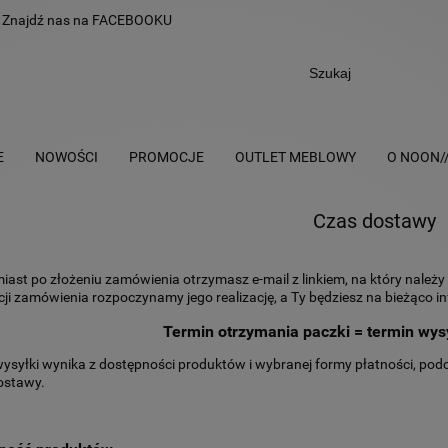
Znajdź nas na
FACEBOOKU
E
NOWOŚCI
PROMOCJE
OUTLET MEBLOWY
O NOON/
Czas dostawy
ast po złożeniu zamówienia otrzymasz e-mail z linkiem, na który należy
ji zamówienia rozpoczynamy jego realizację, a Ty będziesz na bieżąco 
Termin otrzymania paczki = termin wys
ysyłki wynika z dostępności produktów i wybranej formy płatności, pod
ostawy.