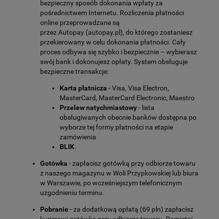
bezpieczny sposób dokonania wpłaty za
pośrednictwem Internetu. Rozliczenia płatności
online przeprowadzane są
przez Autopay (autopay.pl), do którego zostaniesz
przekierowany w celu dokonania płatności. Cały
proces odbywa się szybko i bezpiecznie – wybierasz
swój bank i dokonujesz opłaty. System obsługuje
bezpieczne transakcje:
Karta płatnicza
- Visa, Visa Electron,
MasterCard, MasterCard Electronic, Maestro
Przelew natychmiastowy
- lista
obsługiwanych obecnie banków dostępna po
wyborze tej formy płatności na etapie
zamówienia
BLIK
.
Gotówka
- zapłacisz gotówką przy odbiorze towaru
z naszego magazynu w Woli Przypkowskiej lub biura
w Warszawie, po wcześniejszym telefonicznym
uzgodnieniu terminu.
Pobranie
- za dodatkową opłatą (69 pln) zapłacisz
kurierowi gotówką przy odbiorze towaru. Pamiętaj