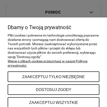
POMOC
Dbamy o Twoją prywatność
MOJE KONTO
Pliki cookies i pokrewne im technologie umożliwiają poprawne
działanie strony i pomagają nam dostosować ofertę do
Twoich potrzeb. Możesz zaakceptować wykorzystanie przez
SKLEP ON-LINE
nas wszystkich tych plików i przejść do sklepu lub
dostosować użycie plików do swoich preferencji, wybierając
opcję "Dostosuj zgody".
INFORMACJE
Więcej o plikach cookies przeczytasz w naszej Polityce
prywatności.
ZAAKCEPTUJ TYLKO NIEZBĘDNE
DANE KONTAKTOWE
DOSTOSUJ ZGODY
| Potrzebna 3/19, 02-448 Warszawa, woj.
NOON//NOON
mazowieckie | NIP: 8351485122 |
|
ZAAKCEPTUJ WSZYSTKIE
kontakt@noonnoon.pl
501
780 144