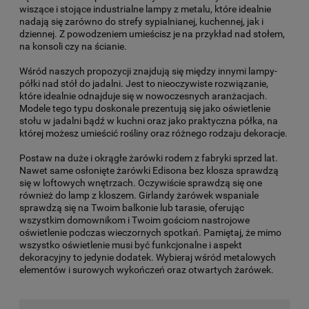
wiszące i stojące industrialne lampy z metalu, które idealnie
nadają się zarówno do strefy sypialnianej, kuchennej, jak i
dziennej. Z powodzeniem umieścisz je na przykład nad stołem,
na konsoli czy na ścianie.
Wśród naszych propozycji znajdują się między innymi lampy-
półki nad stół do jadalni. Jest to nieoczywiste rozwiązanie,
które idealnie odnajduje się w nowoczesnych aranżacjach.
Modele tego typu doskonale prezentują się jako oświetlenie
stołu w jadalni bądź w kuchni oraz jako praktyczna półka, na
której możesz umieścić rośliny oraz różnego rodzaju dekoracje.
Postaw na duże i okrągłe żarówki rodem z fabryki sprzed lat.
Nawet same osłonięte żarówki Edisona bez klosza sprawdzą
się w loftowych wnętrzach. Oczywiście sprawdzą się one
również do lamp z kloszem. Girlandy żarówek wspaniale
sprawdzą się na Twoim balkonie lub tarasie, oferując
wszystkim domownikom i Twoim gościom nastrojowe
oświetlenie podczas wieczornych spotkań. Pamiętaj, że mimo
wszystko oświetlenie musi być funkcjonalne i aspekt
dekoracyjny to jedynie dodatek. Wybieraj wśród metalowych
elementów i surowych wykończeń oraz otwartych żarówek.