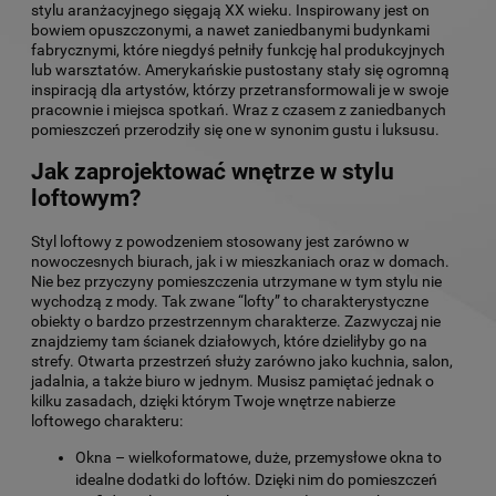
stylu aranżacyjnego sięgają XX wieku. Inspirowany jest on
bowiem opuszczonymi, a nawet zaniedbanymi budynkami
fabrycznymi, które niegdyś pełniły funkcję hal produkcyjnych
lub warsztatów. Amerykańskie pustostany stały się ogromną
inspiracją dla artystów, którzy przetransformowali je w swoje
pracownie i miejsca spotkań. Wraz z czasem z zaniedbanych
pomieszczeń przerodziły się one w synonim gustu i luksusu.
Jak zaprojektować wnętrze w stylu
loftowym?
Styl loftowy z powodzeniem stosowany jest zarówno w
nowoczesnych biurach, jak i w mieszkaniach oraz w domach.
Nie bez przyczyny pomieszczenia utrzymane w tym stylu nie
wychodzą z mody. Tak zwane “lofty” to charakterystyczne
obiekty o bardzo przestrzennym charakterze. Zazwyczaj nie
znajdziemy tam ścianek działowych, które dzieliłyby go na
strefy. Otwarta przestrzeń służy zarówno jako kuchnia, salon,
jadalnia, a także biuro w jednym. Musisz pamiętać jednak o
kilku zasadach, dzięki którym Twoje wnętrze nabierze
loftowego charakteru:
Okna – wielkoformatowe, duże, przemysłowe okna to
idealne dodatki do loftów. Dzięki nim do pomieszczeń