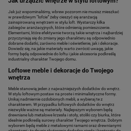
Jak urządzić wnętrze w stylu loftowym?
Jak już wspominaliśmy, wbrew pozorom nie musisz mieszkać
w prawdziwym “lofcie” żeby cieszyć się aranżacją
zainspirowaną wnętrzem w stylu loft. Wystarczy kilka
zabiegów aranżacyjnych, które odmienią pomieszczenie.
Elementami, które efektywnie tworzą takie wnętrza i najbardziej
przyczyniają się do zmiany jego charakteru są odpowiednio
dobrane dodatki, zarówno meble i oświetlenie, jak i dekoracje.
Dowiedz się, na jakie materiały warto zwrócić uwagę, jakie
formy będą odpowiednie do loftu i jakie akcesoria podkreślą
industrialny charakter Twojego domu.
Loftowe meble i dekoracje do Twojego
wnętrza
Meble stanowią jeden z najważniejszych dodatków do wnętrz.
W stylu loftowym postaw na proste i minimalistyczne formy.
Unikaj nadmiernie ozdobionych mebli, a wybieraj te z
charakterem. W przypadku loftowych dodatków do wnętrz
niezwykle ważne są materiały. Najlepszym wyborem będą
drewniane lub metalowe krzesła i stoły, stoliki czy biurka, które
idealnie podkreślą surowy charakter Twojego wnętrza. Dobrym
wyborem będą meble z metalowymi ramami oraz drewnianymi
akcentami - te drugie skutecznie dodadzą ciepła i kontrastu do