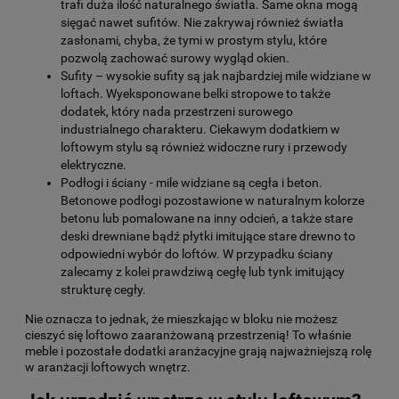
trafi duża ilość naturalnego światła. Same okna mogą
sięgać nawet sufitów. Nie zakrywaj również światła
zasłonami, chyba, że tymi w prostym stylu, które
pozwolą zachować surowy wygląd okien.
Sufity – wysokie sufity są jak najbardziej mile widziane w
loftach. Wyeksponowane belki stropowe to także
dodatek, który nada przestrzeni surowego
industrialnego charakteru. Ciekawym dodatkiem w
loftowym stylu są również widoczne rury i przewody
elektryczne.
Podłogi i ściany - mile widziane są cegła i beton.
Betonowe podłogi pozostawione w naturalnym kolorze
betonu lub pomalowane na inny odcień, a także stare
deski drewniane bądź płytki imitujące stare drewno to
odpowiedni wybór do loftów. W przypadku ściany
zalecamy z kolei prawdziwą cegłę lub tynk imitujący
strukturę cegły.
Nie oznacza to jednak, że mieszkając w bloku nie możesz
cieszyć się loftowo zaaranżowaną przestrzenią! To właśnie
meble i pozostałe dodatki aranżacyjne grają najważniejszą rolę
w aranżacji loftowych wnętrz.