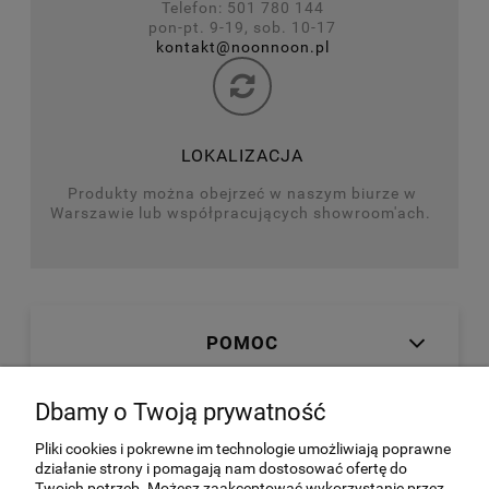
Telefon: 501 780 144
pon-pt. 9-19, sob. 10-17
kontakt@noonnoon.pl
LOKALIZACJA
Produkty można obejrzeć w naszym biurze w
Warszawie lub współpracujących showroom'ach.
POMOC
Dbamy o Twoją prywatność
MOJE KONTO
Pliki cookies i pokrewne im technologie umożliwiają poprawne
działanie strony i pomagają nam dostosować ofertę do
Twoich potrzeb. Możesz zaakceptować wykorzystanie przez