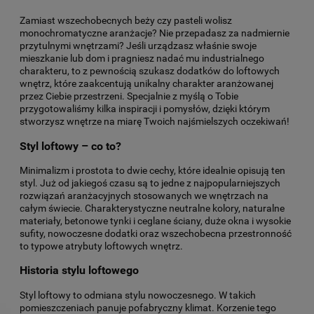
Zamiast wszechobecnych beży czy pasteli wolisz
monochromatyczne aranżacje? Nie przepadasz za nadmiernie
przytulnymi wnętrzami? Jeśli urządzasz właśnie swoje
mieszkanie lub dom i pragniesz nadać mu industrialnego
charakteru, to z pewnością szukasz dodatków do loftowych
wnętrz, które zaakcentują unikalny charakter aranżowanej
przez Ciebie przestrzeni. Specjalnie z myślą o Tobie
przygotowaliśmy kilka inspiracji i pomysłów, dzięki którym
stworzysz wnętrze na miarę Twoich najśmielszych oczekiwań!
Styl loftowy – co to?
Minimalizm i prostota to dwie cechy, które idealnie opisują ten
styl. Już od jakiegoś czasu są to jedne z najpopularniejszych
rozwiązań aranżacyjnych stosowanych we wnętrzach na
całym świecie. Charakterystyczne neutralne kolory, naturalne
materiały, betonowe tynki i ceglane ściany, duże okna i wysokie
sufity, nowoczesne dodatki oraz wszechobecna przestronność
to typowe atrybuty loftowych wnętrz.
Historia stylu loftowego
Styl loftowy to odmiana stylu nowoczesnego. W takich
pomieszczeniach panuje pofabryczny klimat. Korzenie tego