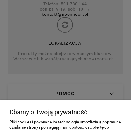
Telefon: 501 780 144
pon-pt. 9-19, sob. 10-17
kontakt@noonnoon.pl
LOKALIZACJA
Produkty można obejrzeć w naszym biurze w
Warszawie lub współpracujących showroom'ach.
POMOC
Dbamy o Twoją prywatność
MOJE KONTO
Pliki cookies i pokrewne im technologie umożliwiają poprawne
działanie strony i pomagają nam dostosować ofertę do