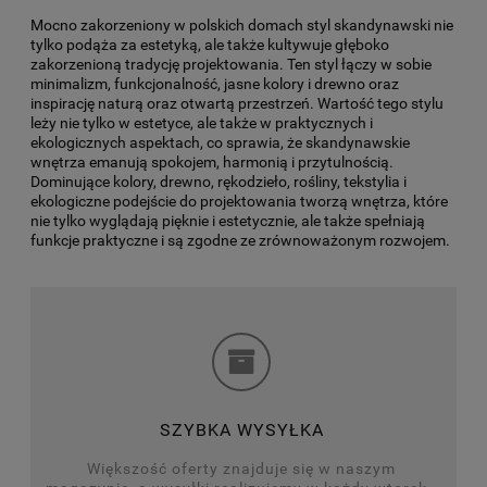
Mocno zakorzeniony w polskich domach styl skandynawski nie
tylko podąża za estetyką, ale także kultywuje głęboko
zakorzenioną tradycję projektowania. Ten styl łączy w sobie
minimalizm, funkcjonalność, jasne kolory i drewno oraz
inspirację naturą oraz otwartą przestrzeń. Wartość tego stylu
leży nie tylko w estetyce, ale także w praktycznych i
ekologicznych aspektach, co sprawia, że skandynawskie
wnętrza emanują spokojem, harmonią i przytulnością.
Dominujące kolory, drewno, rękodzieło, rośliny, tekstylia i
ekologiczne podejście do projektowania tworzą wnętrza, które
nie tylko wyglądają pięknie i estetycznie, ale także spełniają
funkcje praktyczne i są zgodne ze zrównoważonym rozwojem.
SZYBKA WYSYŁKA
Większość oferty znajduje się w naszym