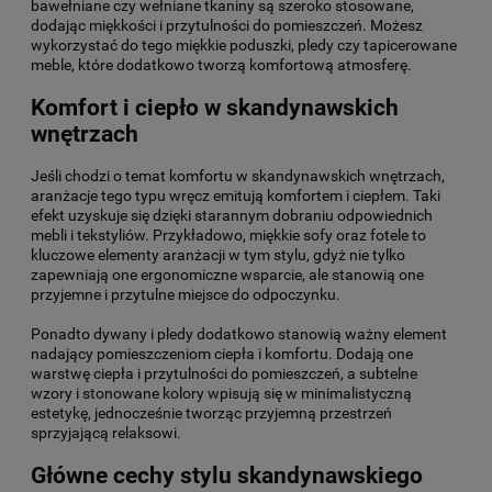
bawełniane czy wełniane tkaniny są szeroko stosowane,
dodając miękkości i przytulności do pomieszczeń. Możesz
wykorzystać do tego miękkie poduszki, pledy czy tapicerowane
meble, które dodatkowo tworzą komfortową atmosferę.
Komfort i ciepło w skandynawskich
wnętrzach
Jeśli chodzi o temat komfortu w skandynawskich wnętrzach,
aranżacje tego typu wręcz emitują komfortem i ciepłem. Taki
efekt uzyskuje się dzięki starannym dobraniu odpowiednich
mebli i tekstyliów. Przykładowo, miękkie sofy oraz fotele to
kluczowe elementy aranżacji w tym stylu, gdyż nie tylko
zapewniają one ergonomiczne wsparcie, ale stanowią one
przyjemne i przytulne miejsce do odpoczynku.
Ponadto dywany i pledy dodatkowo stanowią ważny element
nadający pomieszczeniom ciepła i komfortu. Dodają one
warstwę ciepła i przytulności do pomieszczeń, a subtelne
wzory i stonowane kolory wpisują się w minimalistyczną
estetykę, jednocześnie tworząc przyjemną przestrzeń
sprzyjającą relaksowi.
Główne cechy stylu skandynawskiego