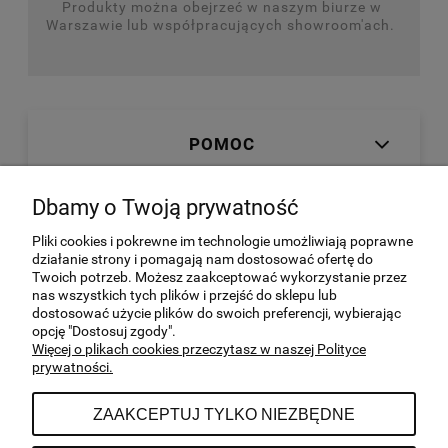
Produkty można obejrzeć w naszym biurze w
Warszawie lub współpracujących showroom'ach.
POMOC
Dbamy o Twoją prywatność
MOJE KONTO
Pliki cookies i pokrewne im technologie umożliwiają poprawne
działanie strony i pomagają nam dostosować ofertę do
Twoich potrzeb. Możesz zaakceptować wykorzystanie przez
SKLEP ON-LINE
nas wszystkich tych plików i przejść do sklepu lub
dostosować użycie plików do swoich preferencji, wybierając
opcję "Dostosuj zgody".
INFORMACJE
Więcej o plikach cookies przeczytasz w naszej Polityce
prywatności.
ZAAKCEPTUJ TYLKO NIEZBĘDNE
DANE KONTAKTOWE