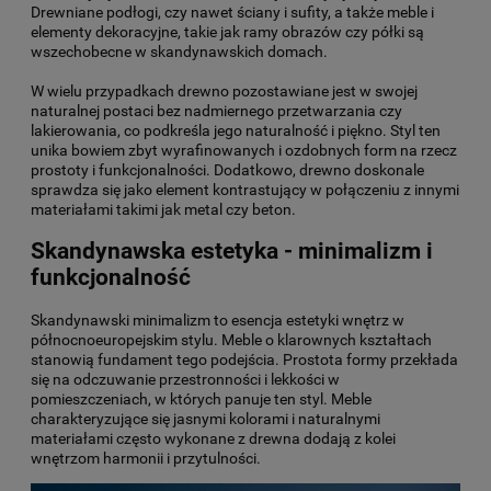
Drewniane podłogi, czy nawet ściany i sufity, a także
meble
i
elementy dekoracyjne
, takie jak ramy obrazów czy półki są
wszechobecne w skandynawskich domach.
W wielu przypadkach drewno pozostawiane jest w swojej
naturalnej postaci bez nadmiernego przetwarzania czy
lakierowania, co podkreśla jego naturalność i piękno. Styl ten
unika bowiem zbyt wyrafinowanych i ozdobnych form na rzecz
prostoty i funkcjonalności. Dodatkowo, drewno doskonale
sprawdza się jako element kontrastujący w połączeniu z innymi
materiałami takimi jak metal czy beton.
Skandynawska estetyka - minimalizm i
funkcjonalność
Skandynawski minimalizm to esencja estetyki wnętrz w
północnoeuropejskim stylu. Meble o klarownych kształtach
stanowią fundament tego podejścia. Prostota formy przekłada
się na odczuwanie przestronności i lekkości w
pomieszczeniach, w których panuje ten styl. Meble
charakteryzujące się jasnymi kolorami i naturalnymi
materiałami często wykonane z drewna dodają z kolei
wnętrzom harmonii i przytulności.