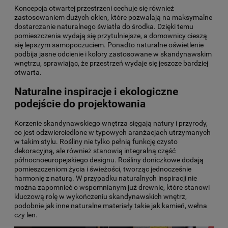
Koncepcja otwartej przestrzeni cechuje się również
zastosowaniem dużych okien, które pozwalają na maksymalne
dostarczanie naturalnego światła do środka. Dzięki temu
pomieszczenia wydają się przytulniejsze, a domownicy cieszą
się lepszym samopoczuciem. Ponadto naturalne oświetlenie
podbija jasne odcienie i kolory zastosowane w skandynawskim
wnętrzu, sprawiając, że przestrzeń wydaje się jeszcze bardziej
otwarta.
Naturalne inspiracje i ekologiczne
podejście do projektowania
Korzenie skandynawskiego wnętrza sięgają natury i przyrody,
co jest odzwierciedlone w typowych aranżacjach utrzymanych
w takim stylu. Rośliny nie tylko pełnią funkcję czysto
dekoracyjną, ale również stanowią integralną część
północnoeuropejskiego designu. Rośliny doniczkowe dodają
pomieszczeniom życia i świeżości, tworząc jednocześnie
harmonię z naturą. W przypadku naturalnych inspiracji nie
można zapomnieć o wspomnianym już drewnie, które stanowi
kluczową rolę w wykończeniu skandynawskich wnętrz,
podobnie jak inne naturalne materiały takie jak kamień, wełna
czy len.