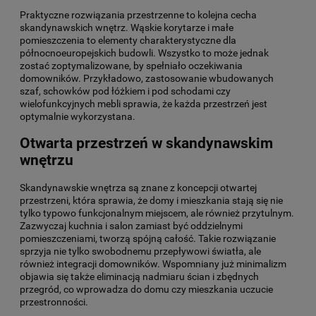
Praktyczne rozwiązania przestrzenne to kolejna cecha
skandynawskich wnętrz. Wąskie korytarze i małe
pomieszczenia to elementy charakterystyczne dla
północnoeuropejskich budowli. Wszystko to może jednak
zostać zoptymalizowane, by spełniało oczekiwania
domowników. Przykładowo, zastosowanie wbudowanych
szaf, schowków pod łóżkiem i pod schodami czy
wielofunkcyjnych mebli
sprawia, że każda przestrzeń jest
optymalnie wykorzystana.
Otwarta przestrzeń w skandynawskim
wnętrzu
Skandynawskie wnętrza są znane z koncepcji otwartej
przestrzeni, która sprawia, że domy i mieszkania stają się nie
tylko typowo funkcjonalnym miejscem, ale również przytulnym.
Zazwyczaj kuchnia i salon zamiast być oddzielnymi
pomieszczeniami, tworzą spójną całość. Takie rozwiązanie
sprzyja nie tylko swobodnemu przepływowi światła, ale
również integracji domowników. Wspomniany już minimalizm
objawia się także eliminacją nadmiaru ścian i zbędnych
przegród, co wprowadza do domu czy mieszkania uczucie
przestronności.