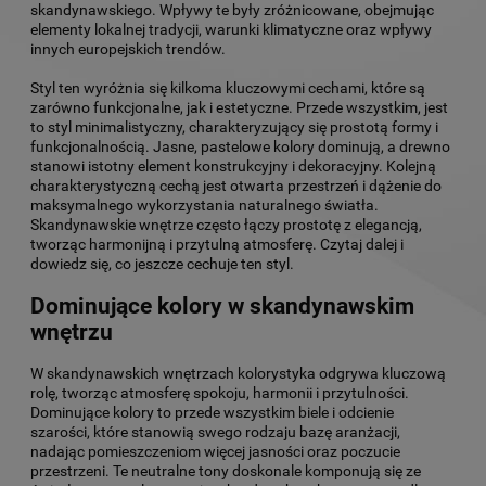
skandynawskiego. Wpływy te były zróżnicowane, obejmując
elementy lokalnej tradycji, warunki klimatyczne oraz wpływy
innych europejskich trendów.
Styl ten wyróżnia się kilkoma kluczowymi cechami, które są
zarówno funkcjonalne, jak i estetyczne. Przede wszystkim, jest
to styl minimalistyczny, charakteryzujący się prostotą formy i
funkcjonalnością. Jasne, pastelowe kolory dominują, a drewno
stanowi istotny element konstrukcyjny i dekoracyjny. Kolejną
charakterystyczną cechą jest otwarta przestrzeń i dążenie do
maksymalnego wykorzystania naturalnego światła.
Skandynawskie wnętrze często łączy prostotę z elegancją,
tworząc harmonijną i przytulną atmosferę. Czytaj dalej i
dowiedz się, co jeszcze cechuje ten styl.
Dominujące kolory w skandynawskim
wnętrzu
W skandynawskich wnętrzach kolorystyka odgrywa kluczową
rolę, tworząc atmosferę spokoju, harmonii i przytulności.
Dominujące kolory to przede wszystkim biele i odcienie
szarości, które stanowią swego rodzaju bazę aranżacji,
nadając pomieszczeniom więcej jasności oraz poczucie
przestrzeni. Te neutralne tony doskonale komponują się ze