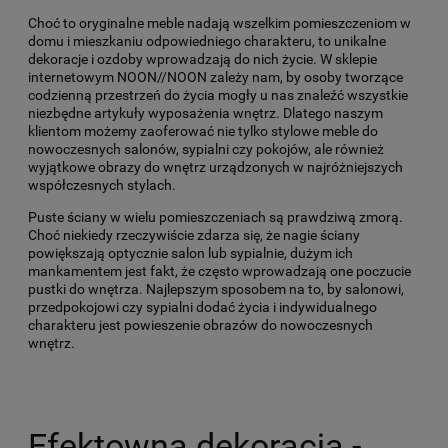
Choć to oryginalne meble nadają wszelkim pomieszczeniom w
domu i mieszkaniu odpowiedniego charakteru, to unikalne
dekoracje i ozdoby wprowadzają do nich życie. W sklepie
internetowym NOON//NOON zależy nam, by osoby tworzące
codzienną przestrzeń do życia mogły u nas znaleźć wszystkie
niezbędne artykuły wyposażenia wnętrz. Dlatego naszym
klientom możemy zaoferować nie tylko stylowe meble do
nowoczesnych salonów, sypialni czy pokojów, ale również
wyjątkowe obrazy do wnętrz urządzonych w najróżniejszych
współczesnych stylach.
Puste ściany w wielu pomieszczeniach są prawdziwą zmorą.
Choć niekiedy rzeczywiście zdarza się, że nagie ściany
powiększają optycznie salon lub sypialnie, dużym ich
mankamentem jest fakt, że często wprowadzają one poczucie
pustki do wnętrza. Najlepszym sposobem na to, by salonowi,
przedpokojowi czy sypialni dodać życia i indywidualnego
charakteru jest powieszenie obrazów do nowoczesnych
wnętrz.
Efektowna dekoracja -