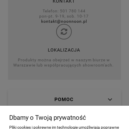
KONTAKT
Telefon: 501 780 144
pon-pt. 9-19, sob. 10-17
kontakt@noonnoon.pl
LOKALIZACJA
Produkty można obejrzeć w naszym biurze w
Warszawie lub współpracujących showroom'ach.
POMOC
Dbamy o Twoją prywatność
MOJE KONTO
Pliki cookies i pokrewne im technologie umożliwiają poprawne