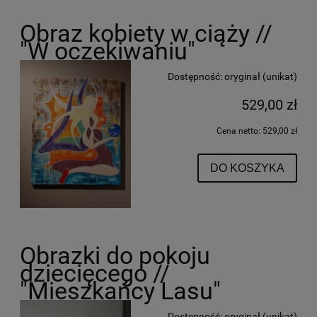
Obraz kobiety w ciąży //
"W oczekiwaniu"
Dostępność:
oryginał (unikat)
529,00 zł
Cena netto:
529,00 zł
DO KOSZYKA
Obrazki do pokoju
dziecięcego //
"Mieszkańcy Lasu"
Dostępność:
oryginał (unikat)