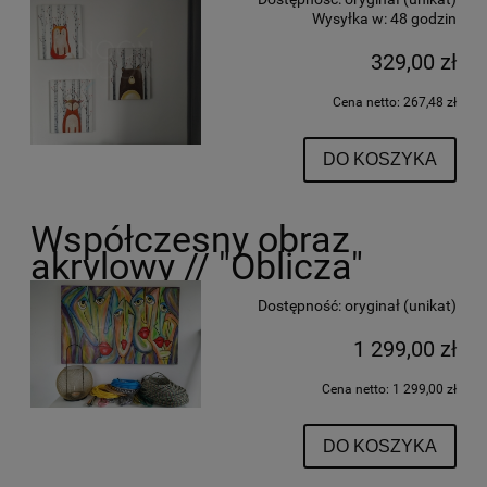
Wysyłka w:
48 godzin
329,00 zł
Cena netto:
267,48 zł
DO KOSZYKA
Współczesny obraz
akrylowy // "Oblicza"
Dostępność:
oryginał (unikat)
1 299,00 zł
Cena netto:
1 299,00 zł
DO KOSZYKA