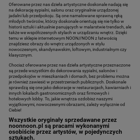
Oferowane przez nas dzieła artystyczne doskonale nadają się
na dekorację sypialni, salonu oraz oryginalnie urządzonej
jadalni lub przedpokoju. Są one namalowane sprawną ręką
młodych twórców, którzy doskonale orientują się nie tylko w
historii sztuki i aktualnie panujących w malarstwie trendach, ale
także we współczesnych stylach w urządzaniu wnętrz. Dzięki
temu w sklepie internetowym NOON//NOON z łatwością
znajdziesz obrazy do wnętrz urządzonych w stylu
nowoczesnym, skandynawskim, loftowym, industrialnym czy
klasycznym.
Chociaż oferowane przez nas dzieła artystyczne przeznaczone
są przede wszystkim do dekorowania sypialni, salonów i
przedpokojów w mieszkaniach i domach, bez problemu można
je również zawiesić w przestrzeniach publicznych. Doskonale
sprawdzą się one jako dekoracje w restauracjach, kawiarniach i
innych lokalach gastronomicznych oraz firmowych i
hotelowych lobby. To, jakie wnętrza ozdobisz naszymi
wyjątkowymi, nowoczesnymi obrazami, zależy wyłącznie od
Ciebie!
Wszystkie oryginały sprzedawane przez
noonnoon.pl są pracami wykonanymi
osobiście przez artystów, w pojedynczych
sztukach.