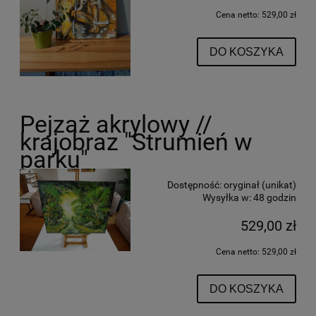
Cena netto:
529,00 zł
DO KOSZYKA
Pejzaż akrylowy //
krajobraz "Strumień w
parku"
Dostępność:
oryginał (unikat)
Wysyłka w:
48 godzin
529,00 zł
Cena netto:
529,00 zł
DO KOSZYKA