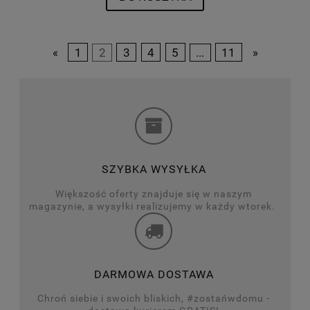
«
1
2
3
4
5
...
11
»
SZYBKA WYSYŁKA
Większość oferty znajduje się w naszym
magazynie, a wysyłki realizujemy w każdy wtorek.
DARMOWA DOSTAWA
Chroń siebie i swoich bliskich, #zostańwdomu -