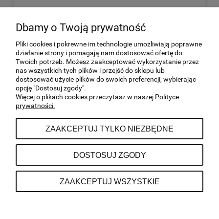
Dbamy o Twoją prywatność
MOJE KONTO
Pliki cookies i pokrewne im technologie umożliwiają poprawne
działanie strony i pomagają nam dostosować ofertę do
Twoich potrzeb. Możesz zaakceptować wykorzystanie przez
SKLEP ON-LINE
nas wszystkich tych plików i przejść do sklepu lub
dostosować użycie plików do swoich preferencji, wybierając
opcję "Dostosuj zgody".
INFORMACJE
Więcej o plikach cookies przeczytasz w naszej Polityce
prywatności.
ZAAKCEPTUJ TYLKO NIEZBĘDNE
DANE KONTAKTOWE
DOSTOSUJ ZGODY
| Potrzebna 3/19, 02-448 Warszawa, woj.
NOON//NOON
mazowieckie | NIP: 8351485122 |
|
ZAAKCEPTUJ WSZYSTKIE
kontakt@noonnoon.pl
501
780 144
POKAŻ PEŁNĄ WERSJĘ STRONY