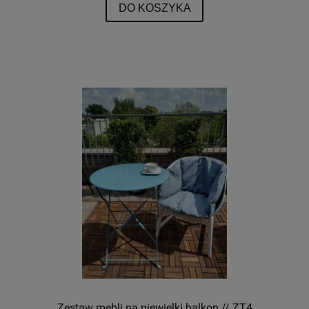
DO KOSZYKA
Zestaw mebli na niewielki balkon // ZT4