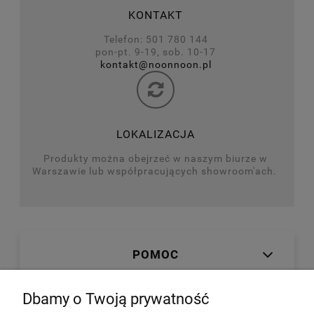
KONTAKT
Telefon: 501 780 144
pon-pt. 9-19, sob. 10-17
kontakt@noonnoon.pl
LOKALIZACJA
Produkty można obejrzeć w naszym biurze w
Warszawie lub współpracujących showroom'ach.
POMOC
Dbamy o Twoją prywatność
MOJE KONTO