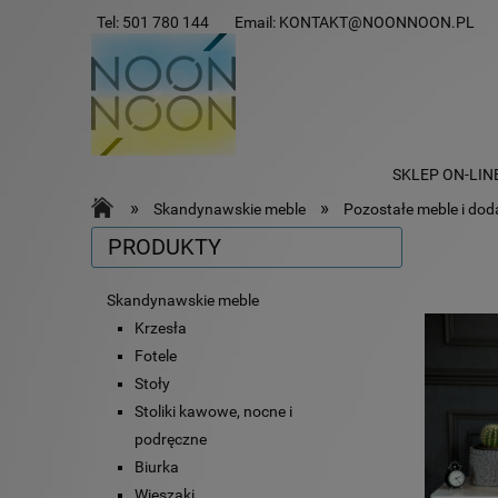
Tel:
501 780 144
Email:
KONTAKT@NOONNOON.PL
SKLEP ON-LIN
»
»
Skandynawskie meble
Pozostałe meble i dod
PRODUKTY
Skandynawskie meble
Krzesła
Fotele
Stoły
Stoliki kawowe, nocne i
podręczne
Biurka
Wieszaki