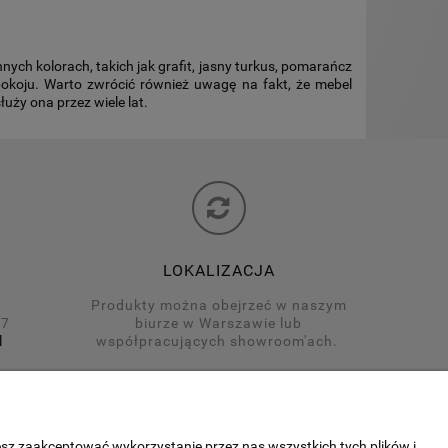
ych kolorach, takich jak grafit, jasny turkus, pomarańcz
pokoju. Warto zwrócić również uwagę na fakt, że mebel
uży ona przez wiele lat.
LOKALIZACJA
Produkty można obejrzeć w naszym
17
biurze w Warszawie lub
l
współpracujących showroom'ach.
esz zaakceptować wykorzystanie przez nas wszystkich tych plików i