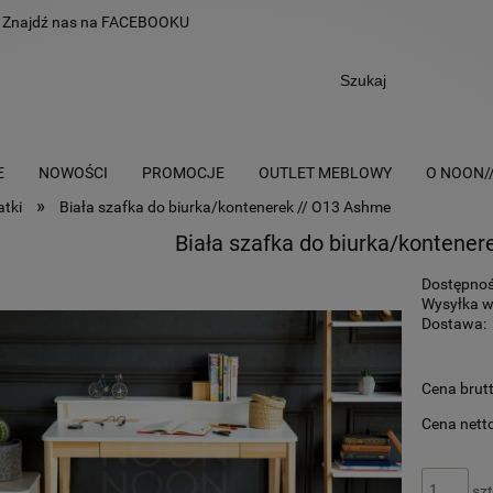
Znajdź nas na
FACEBOOKU
E
NOWOŚCI
PROMOCJE
OUTLET MEBLOWY
O NOON/
»
atki
Biała szafka do biurka/kontenerek // O13 Ashme
Biała szafka do biurka/kontene
Dostępnoś
Wysyłka w
Dostawa:
Cena
Cena brutt
płatn
Cena netto
szt