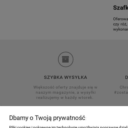
Szafk
Oferowan
czy róż
wykonany
SZYBKA WYSYŁKA
Większość oferty znajduje się w
Chro
naszym magazynie, a wysyłki
#zosta
realizujemy w każdy wtorek.
Dbamy o Twoją prywatność
Pliki cookies i pokrewne im technologie umożliwiają poprawne dzi